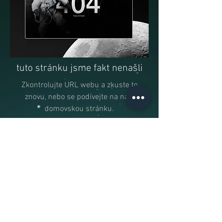
tuto stránku jsme fakt nenašli
Zkontrolujte URL webu a zkuste to
znovu, nebo se podívejte na naši
domovskou stránku.
domů
Nakladatelství Planeta9
knihy@planeta9.cz
© 2123 by Planeta9
registrace na webu
podmínky GDPR