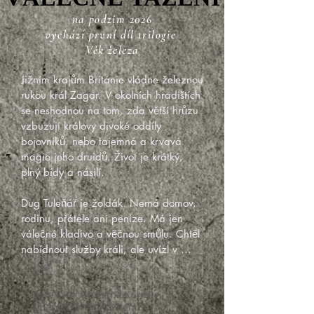
na podzim 2026
vychází první díl trilogie
Věk železa
Jižním krajům Británie vládne železnou 
rukou král Zagar. V okolních hradištích 
se neshodnou na tom, zda větší hrůzu 
vzbuzují královy divoké oddíly 
bojovníků, nebo tajemná a krvavá 
magie jeho druidů. Život je krátký, 
plný bídy a násilí. 

Dug Tuleňář je žoldák. Nemá domov, 
rodinu, přátele ani peníze. Má jen 
válečné kladivo a věčnou smůlu. Chtěl 
nabídnout služby králi, ale uvízl v 
táboře nepřátel. Být na špatné straně 
se v bitvě nevyplácí, a když obávané 
Zagarovy lučištnice zasadí první ránu, 
Autor: Adrian Tschaikowsky
Übersetzer: Milan Pohl
ví, co má dělat – utíkat o život. 
