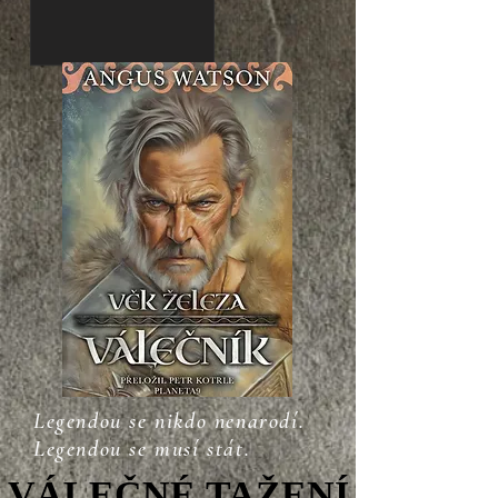
Legendou se nikdo nenarodí.
Legendou se musí stát.
VÁLEČNÉ TAŽENÍ
VÁLEČNÉ TAŽENÍ