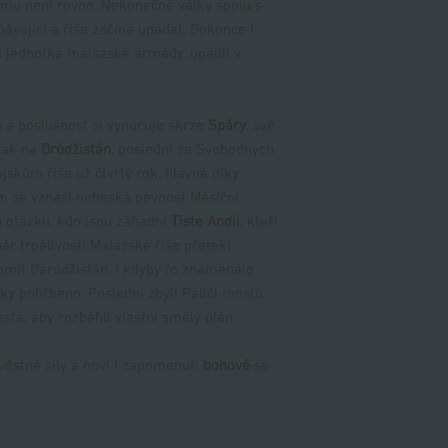
mu není rovno. Nekonečné války spolu s
třech formátech - ePu
pávající a říše začíná upadat. Dokonce i
ká jednotka malazské armády, upadli v
u a poslušnost si vynucuje skrze
Spáry
, své
zrak na
Drúdžistán
, poslední ze Svobodných
jskům říše už čtvrtý rok, hlavně díky
 se vznáší nebeská pevnost Měsíční
 otázku, kdo jsou záhadní
Tiste Andii
, kteří
ár trpělivosti Malazské říše přetekl.
omit Darúdžistán, i kdyby to znamenalo
ěky pohřbeno. Poslední zbylí Paliči mostů
ta, aby rozběhli vlastní smělý plán.
ověstné síly a noví i zapomenutí
bohové
se