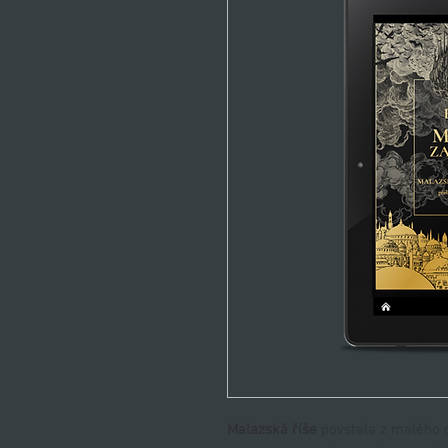
Malazská říše
povstala z malého o