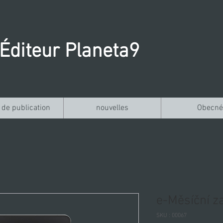
Éditeur Planeta9
 de publication
nouvelles
Obecné
e-Měsíční z
SKU : 00067