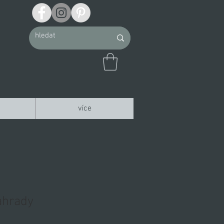
více
ahrady