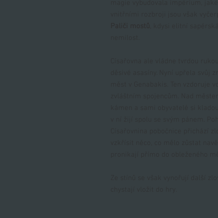
magie vybudovala impérium, jaké
vnitřními rozbroji jsou však vyčer
Paliči mostů
, kdysi elitní sapérs
nemilost.
Císařovna ale vládne tvrdou ruko
děsivé asasíny. Nyní upřela svůj 
měst v Genabakis. Ten vzdoruje vo
zvláštním spojencům. Nad městem
kámen a sami obyvatelé si kladou
v ní žijí spolu se svým pánem. Poh
Císařovnina pobočnice přichází zl
vzkřísit něco, co mělo zůstat nav
pronikají přímo do obleženého měs
Ze stínů se však vynořují další zl
chystají vložit do hry.