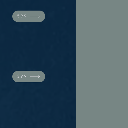
599
399