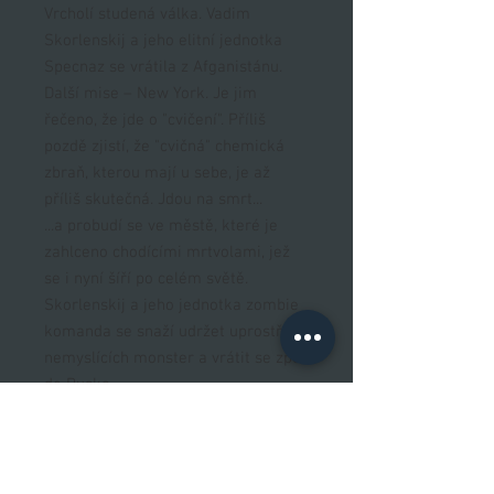
Vrcholí studená válka. Vadim
Skorlenskij a jeho elitní jednotka
Specnaz se vrátila z Afganistánu.
Další mise – New York. Je jim
řečeno, že jde o "cvičení". Příliš
pozdě zjistí, že "cvičná" chemická
zbraň, kterou mají u sebe, je až
příliš skutečná. Jdou na smrt...
...a probudí se ve městě, které je
zahlceno chodícími mrtvolami, jež
se i nyní šíří po celém světě.
Skorlenskij a jeho jednotka zombie
komanda se snaží udržet uprostřed
nemyslících monster a vrátit se zpět
do Ruska.
Za to, co se stalo, někdo zaplatí.
Autor