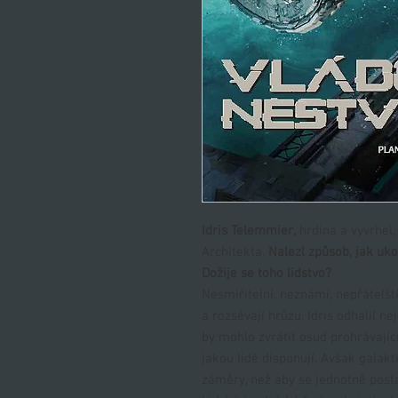
Idris Telemmier,
hrdina a vyvrhel,
Architekta.
Nalezl způsob, jak uko
Dožije se toho lidstvo?
Nesmiřitelní, neznámí, nepřátelš
a rozsévají hrůzu. Idris odhalil ne
by mohlo zvrátit osud prohrávajícíh
jakou lidé disponují. Avšak galakt
záměry, než aby se jednotně posta