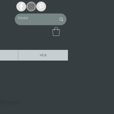
více
ůrnosti