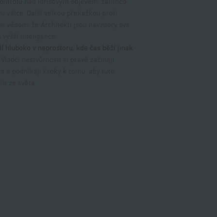
 kontrolu nad Idrisovým objevem, zatímco
ní válce. Další velkou překážkou proti
 si vědom, že Architekti jsou navzdory své
yšší inteligence.
dlí hluboko v neprostoru, kde čas běží jinak
Vládci nestvůrnosti si právě začínají
a a podnikají kroky k tomu, aby tuto
li ze světa.