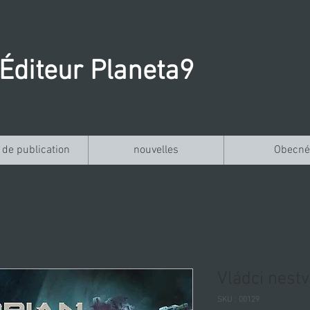
Éditeur Planeta9
 de publication
nouvelles
Obecné
Vládci nestv
SKU : 00129