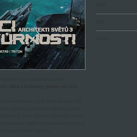
600
ISBN
978-80-88626-16-9
EAN
9788088626169
Cyklus
Architekti světů 3
(třetí díl ze tří)
 mediátor, který dokázal zastavit
nčit válku s Architekty jednou pro vždy.
tí mimozemšťané z jiné dimenze jsou zpět
jvětší slabinu Architektů, tajemství, které
o lidstva. Jeho objev je nejsilnější zbraní,
ické velmoci raději hájí své vlastní zájmy a
vili společnému nepříteli.