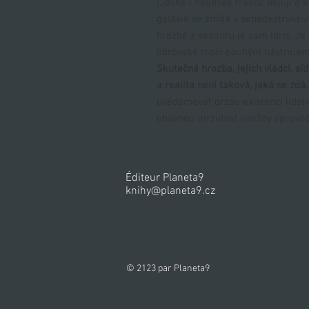
Lidské i nelidské frakce bojují o
galaxie se zmítá v sebedestruktiv
hrozbě z vesmíru je sám Idris. Je
obrovské moci pouhým nástrojem v
Skutečná hrozba, jejich vládci, sí
a realita není taková, jaká se zdá.
uvědomovat drzou existenci lidstv
ohavnou mrzutost navždy sprovodi
Éditeur Planeta9
knihy@planeta9.cz
© 2123 par Planeta9