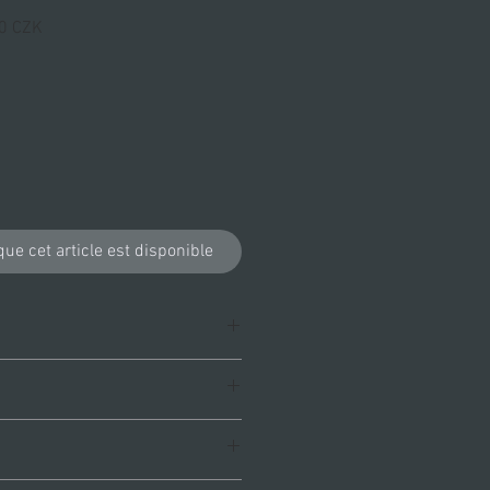
Prix
0 CZK
l
promotionnel
que cet article est disponible