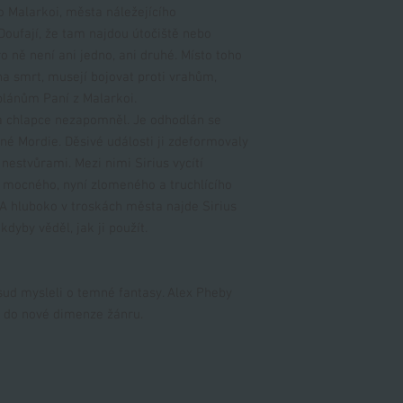
do Malarkoi, města náležejícího
Doufají, že tam najdou útočiště nebo
o ně není ani jedno, ani druhé. Místo toho
na smrt, musejí bojovat proti vrahům,
plánům Paní z Malarkoi.
na chlapce nezapomněl. Je odhodlán se
ené Mordie. Děsivé události ji zdeformovaly
estvůrami. Mezi nimi Sirius vycítí
 mocného, nyní zlomeného a truchlícího
 A hluboko v troskách města najde Sirius
kdyby věděl, jak ji použít.
sud mysleli o temné fantasy. Alex Pheby
u do nové dimenze žánru.