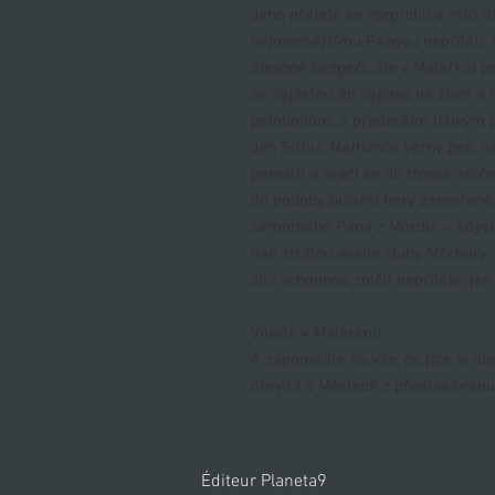
Jeho přátelé se rozprchli a míří 
nejmocnějšímu Pánovu nepříteli. 
alespoň bezpečí, ale v Malarkoi pr
se zapletou do zápasu na život a 
polobohům, a především lstivým 
Jen Sirius, Nathanův věrný pes, 
pomstít a vrací se do trosek znič
do podoby bizarní hory zamořené n
samotného Pána z Mordie – kdysi
nad ztrátou svého sluhy Měchury.
sílu schopnou zničit nepřítele, jen 
Vítejte v Malarkoi!
A zapomeňte na vše, co jste si do
otevírá v Městech z přediva brán
Éditeur Planeta9