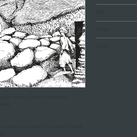
978-80-88626-20-6
EAN
9788088626206
Vazba
Vázaná s přebalem
Cyklus
Města z přediva, II. díl
ouzla i zradu, pohleďte na strhující
arkoi
.
o ostatky byly použity k vytvoření mocné
ík.