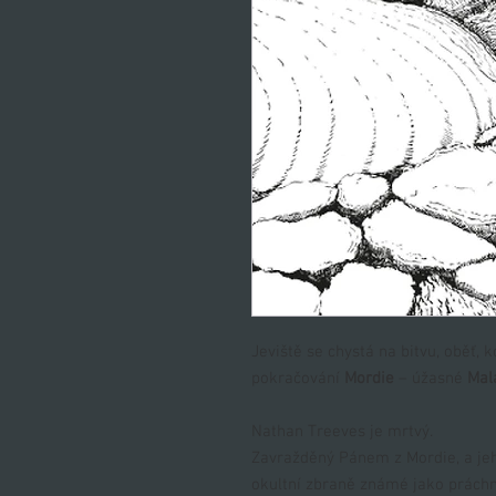
J
eviště se chystá na bitvu, oběť, k
pokračování
Mordie
– úžasné
Mal
Nathan Treeves je mrtvý.
Zavražděný Pánem z Mordie, a jeh
okultní zbraně známé jako práchn