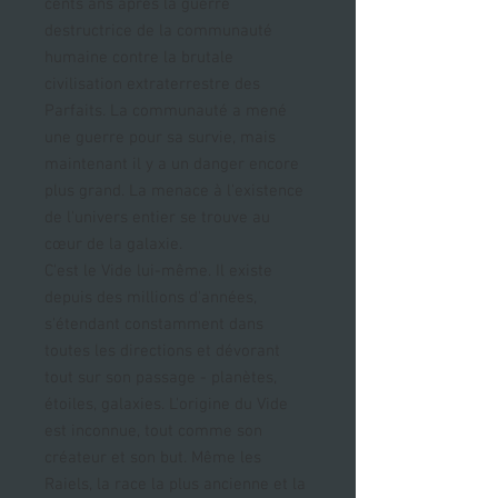
cents ans après la guerre
destructrice de la communauté
humaine contre la brutale
civilisation extraterrestre des
Parfaits. La communauté a mené
une guerre pour sa survie, mais
maintenant il y a un danger encore
plus grand. La menace à l'existence
de l'univers entier se trouve au
cœur de la galaxie.
C'est le Vide lui-même. Il existe
depuis des millions d'années,
s'étendant constamment dans
toutes les directions et dévorant
tout sur son passage - planètes,
étoiles, galaxies. L'origine du Vide
est inconnue, tout comme son
créateur et son but. Même les
Raiels, la race la plus ancienne et la