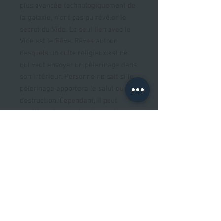
plus avancée technologiquement de
la galaxie, n'ont pas pu révéler le
secret du Vide. Le seul lien avec le
Vide est le Rêve. Rêves autour
desquels un culte religieux est né
qui veut envoyer un pèlerinage dans
son intérieur. Personne ne sait si le
pèlerinage apportera le salut ou la
destruction. Cependant, il peut
accélérer l'expansion de manière
catastrophique et donc provoquer la
réaction des voisins extraterrestres.
La Communauté se dirige vers une
autre crise.
Auteur
Peter F.Hamilton
Traducteur