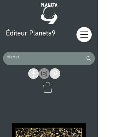
Éditeur Planeta9