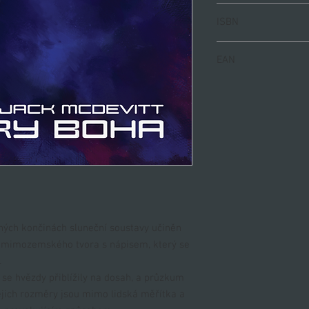
440
ISBN
978-80-88321-84-2
EAN
9788088321842
ených končinách sluneční soustavy učiněn
a mimozemského tvora s nápisem, který se
.
e hvězdy přiblížily na dosah, a průzkum
Jejich rozměry jsou mimo lidská měřítka a