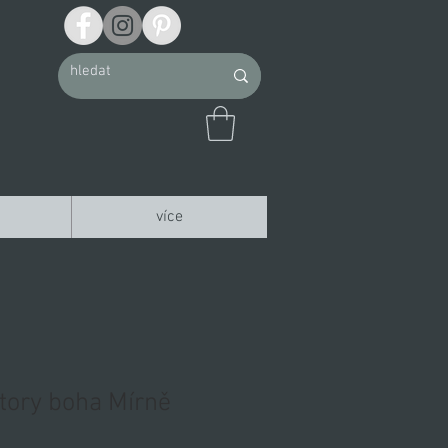
více
tory boha Mírně