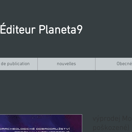
Éditeur Planeta9
 de publication
nouvelles
Obecné
výprodej Mo
poškozené)