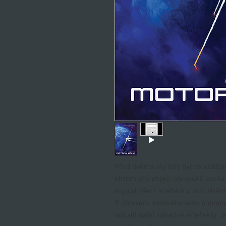
Před dvěma sty lety byl ve vzdál
ohromující objev: obrovská soch
vzpíral všem snahám o rozluštění
S objevem nadsvětelného pohonu s
odhalil další záhadné artefakty. 