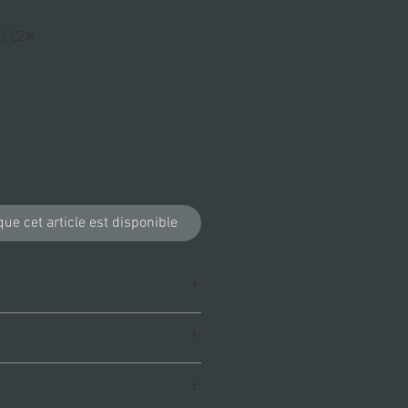
Prix
0 CZK
l
promotionnel
que cet article est disponible