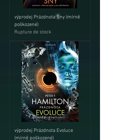
výprodej Prázdnota Sny (mírně
poškozené)
Rupture de stock
výprodej Prázdnota Evoluce
(mírně poškozené)