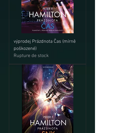
výprodej Prázdnota Čas (mírně
poškozené)
Rupture de stock