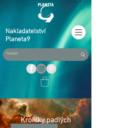
Nakladatelství
Planeta9
Kroniky padlých