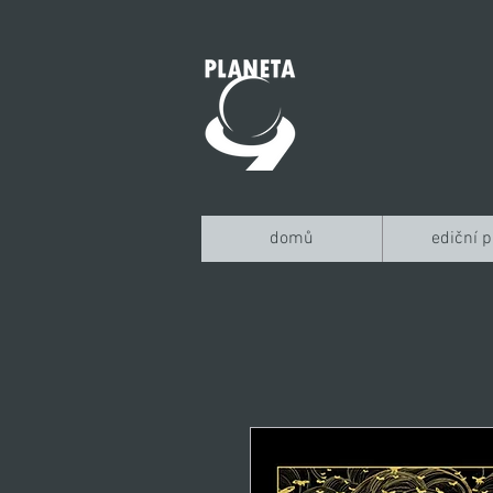
domů
ediční p