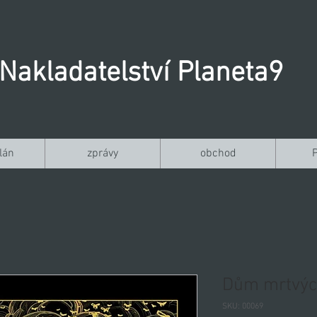
Nakladatelství Planeta9
lán
zprávy
obchod
Dům mrtvý
SKU: 00069