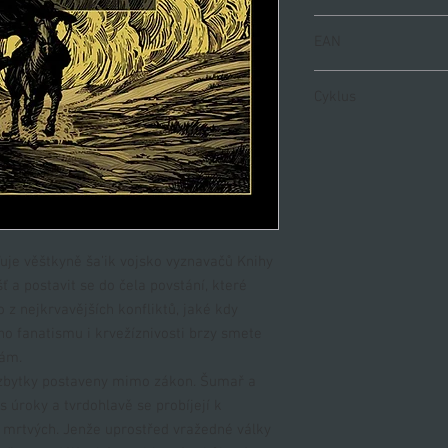
978-80-88321-72-9
EAN
9788088321729
Cyklus
Malazská kniha padlýc
díl II.
je věštkyně ša’ik vojsko vyznavačů Knihy
 a postavit se do čela povstání, které
 z nejkrvavějších konfliktů, jaké kdy
ho fanatismu i krvežíznivosti brzy smete
dám.
ch zbytky postaveny mimo zákon. Šumař a
 s úroky a tvrdohlavě se probíjejí k
mrtvých. Jenže uprostřed vražedné války