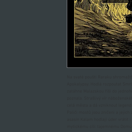
Na svaté poušti Raraku shromažďu
Apokalypsy. Hodlá rozpoutat Smršť
zatáhne Malazskou říši do jednoho
poznala. Strašlivý vír náboženské
celá města a dá vzniknout legen
Paliči mostů jsou zničeni a jeji
asasín Kalam hodlají úder vrátit i
mytickému cíli: tajemnému Domu 