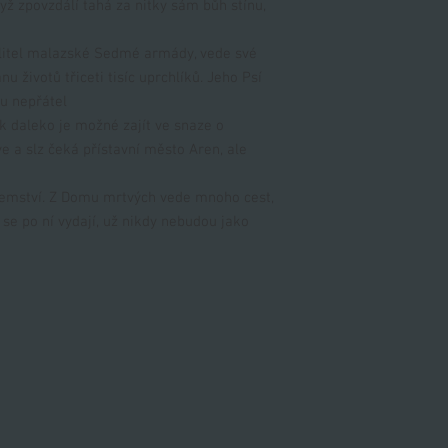
yž zpovzdálí tahá za nitky sám bůh stínu,
elitel malazské Sedmé armády, vede své
u životů třiceti tisíc uprchlíků. Jeho Psí
ou nepřátel
ak daleko je možné zajít ve snaze o
 a slz čeká přístavní město Aren, ale
jemství. Z Domu mrtvých vede mnoho cest,
 se po ní vydají, už nikdy nebudou jako