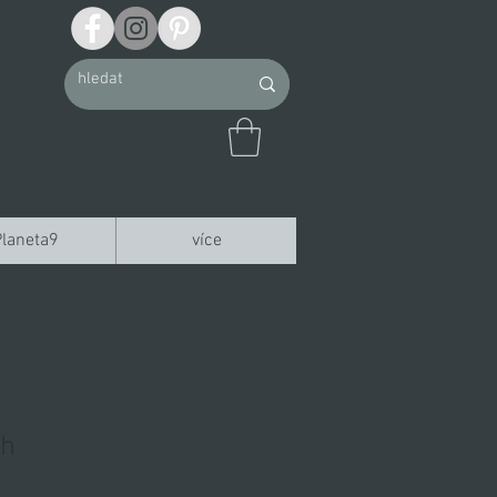
Planeta9
více
ch