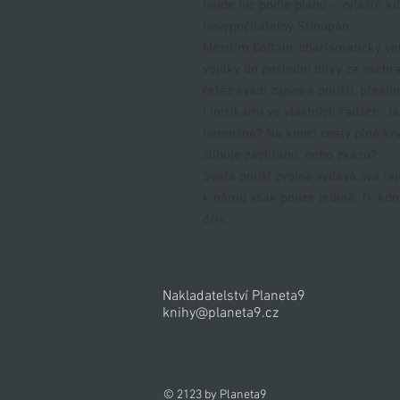
nejde nic podle plánu – zvláště kd
nevypočitatelný Stínupán.
Mezitím Coltain, charismatický v
vojáky do poslední bitvy za záchran
řetěz svádí zápas s pouští, přesil
i intrikami ve vlastních řadách. J
nemožné? Na konci cesty plné krve
slibuje záchranu, nebo zkázu?
Svatá poušť zvolna vydává svá ta
k němu však pouze jediná. Ti, kdo
dřív.
Nakladatelství Planeta9
knihy@planeta9.cz
© 2123 by Planeta9