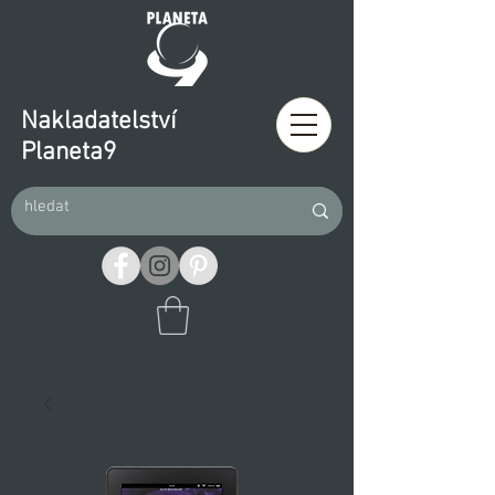
Nakladatelství
Planeta9