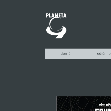
domů
ediční p