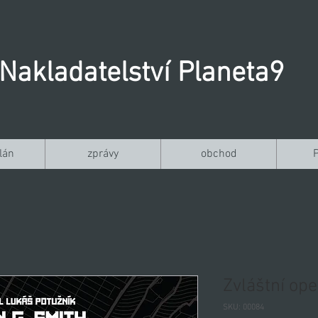
Nakladatelství Planeta9
lán
zprávy
obchod
Zvláštní ope
SKU: 00084