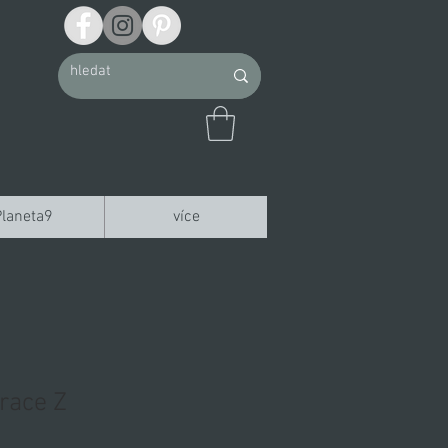
Planeta9
více
race Z