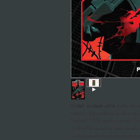
Vrcholí studená válka
. Vadim Skor
vrátila z Afganistánu. Další mise 
"cvičení". Příliš pozdě zjistí, že 
je až příliš skutečná. Jdou na smrt.
...a probudí se ve městě, které je