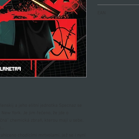
978-80-88321-88-0
EAN
9788088321880
lenskij a jeho elitní jednotka Specnaz se
– New York. Je jim řečeno, že jde o
"cvičná" chemická zbraň, kterou mají u sebe,
..
 zahlceno chodícími mrtvolami, jež se i nyní