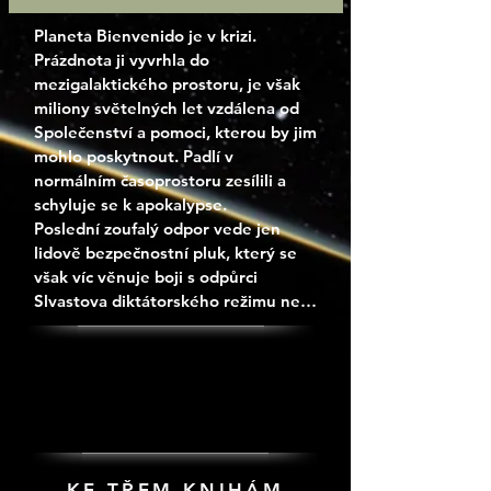
Planeta Bienvenido je v krizi. 
Prázdnota ji vyvrhla do 
mezigalaktického prostoru, je však 
miliony světelných let vzdálena od 
Společenství a pomoci, kterou by jim 
mohlo poskytnout. Padlí v 
normálním časoprostoru zesílili a 
schyluje se k apokalypse.

Poslední zoufalý odpor vede jen 
lidově bezpečnostní pluk, který se 
však víc věnuje boji s odpůrci 
Slvastova diktátorského režimu než 
válce s Padlými.  Na straně lidí zbývá 
jen záhadná Andělská válečnice 
PRÁVĚ VYŠLO
PRÁVĚ VYŠLO
vybavená technologiemi 
Společenství a PNPdroidy Nigela 
Sheldona. Režim ji ale nenávidí, a tak 
je šance porazit Padlé stále 
nepatrnější.

KE TŘEM KNIHÁM