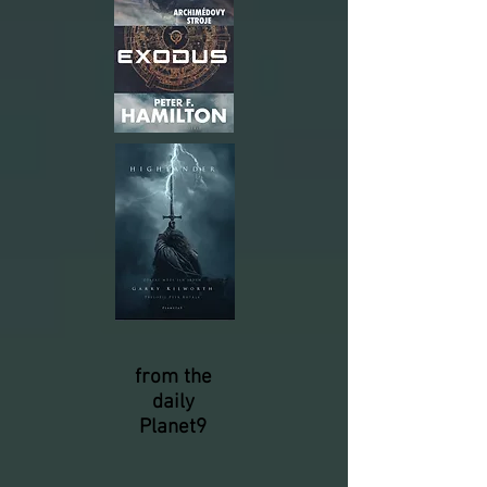
from the
daily
Planet9