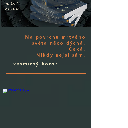
PRÁVĚ
VYŠLO
Na povrchu mrtvého
světa něco dýchá.
Čeká.
Nikdy nejsi sám.
vesmírný horor