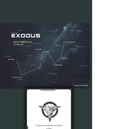
ARCHIMÉDOVY
STROJE
Plujeme na pokraji rychlosti
světla,