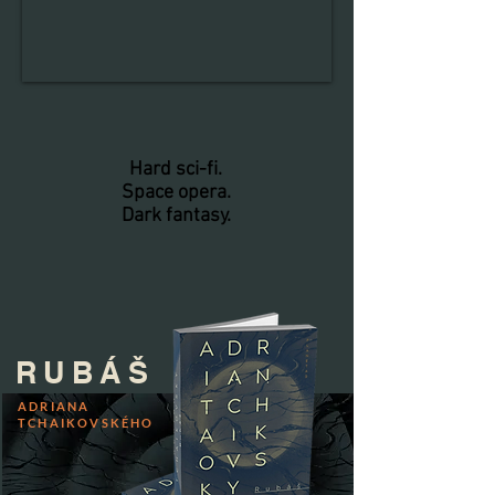
Hard sci-fi.
Space opera.
Dark fantasy.
RUBÁŠ
ADRIANA
TCHAIKOVSKÉHO