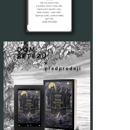
kde čas plyne jinak.
S každým dnem míjejí těm,
které jsme opustili, roky.
Naše služba – naše oběť –
objevuje světy, zasévá naději,
boří říše.
JSME POUTNÍCI
DÓM
ŘETĚZŮ
v
předprodeji