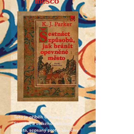
město
Toto je příběh Orhana, syna 
Siyyaha, a velkého obléhání 
Města, sepsaný proto, aby činy 