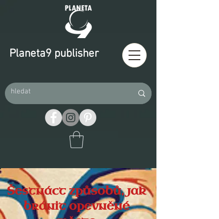
Planeta9 publisher
Šestnáct způsobů, jak
bránit opevněné