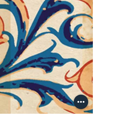
vybaveného hradbami či komu 
hrozí, že se ocitne uvnitř 
nepřátelské blokády.
Author: Adrian Tchaikovsky