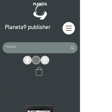
Planeta9 publisher