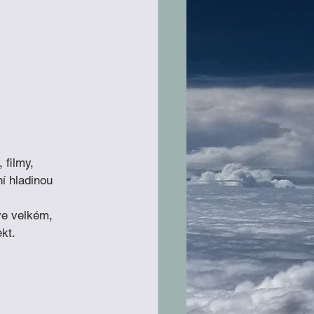
 filmy, 
í hladinou 
ve velkém, 
ekt.