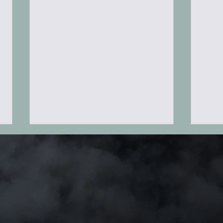
Krása nestvůrnosti
Želva