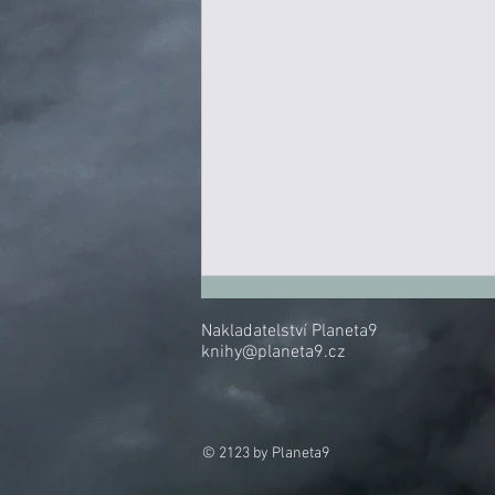
Nakladatelství Planeta9
knihy@planeta9.cz
© 2123 by Planeta9
Slyším, jak se otáčí mince.