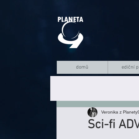
domů
ediční p
Veronika z Planety
Sci-fi A