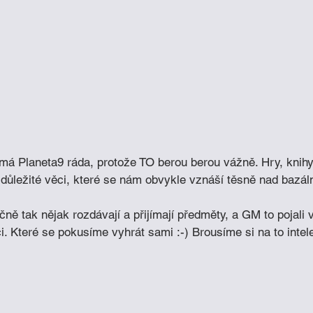
 má Planeta9 ráda, protože TO berou berou vážně. Hry, knihy,
důležité věci, které se nám obvykle vznáší těsně nad bazáln
čně tak nějak rozdávají a přijímají předměty, a GM to pojali 
ci. Které se pokusíme vyhrát sami :-) Brousíme si na to intel