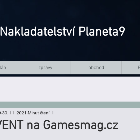
Nakladatelství Planeta9
lán
zprávy
obchod
9
30. 11. 2021
Minut čtení: 1
DVENT na Gamesmag.cz