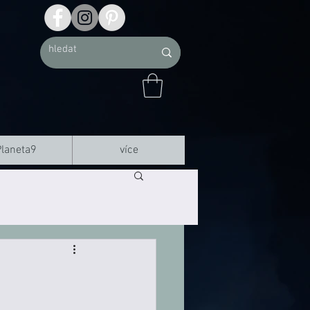
Planeta9
více