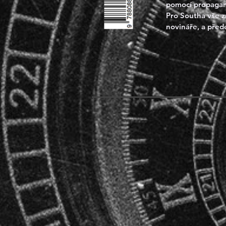
pomocí propagandy
Pro Southa vše z
novináře, a přede
největší obhájce 
„stroj“, umělá in
lidském těle. Do z
identifikovat mrt
republice netěší 
Snad s výjimkou v
Southův nový úko
jej vrhne do víru 
které mohou repu