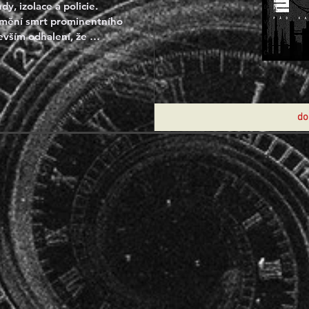
, izolace a policie.

mění smrt prominentního 
vším odhalení, že 
režimu byl ve skutečnosti 
teligence operující v 
emě přijíždí další „stroj“ 
vého. A nic se v Kaspické 
větší nenávisti než stroje. 
do
ládnoucí strany.

l je doprovázet „vdovu“ 
zrady, vražd a spiknutí, 
bliku nadobro zničit.