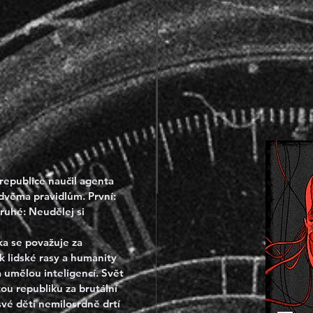
republice naučil agenta 
dvěma pravidlům. První: 
uhé: Neudělej si 
a se považuje za 
 lidské rasy a humanity 
 umělou inteligencí. Svět 
u republiku za brutální 
své děti nemilosrdně drtí 