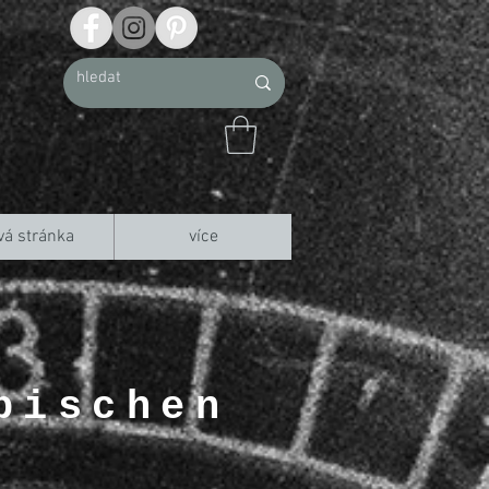
vá stránka
více
pischen