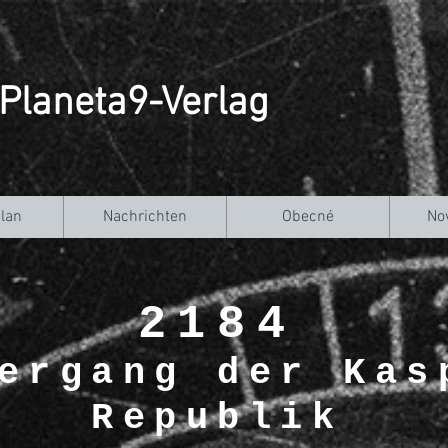
Planeta9-Verlag
lan
Nachrichten
Obecné
No
2184
ergang der Kas
Republik