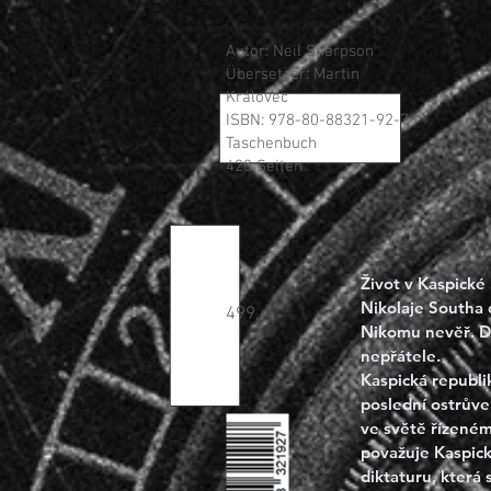
Autor: Neil Sharpson
Übersetzer: Martin
Královec
ISBN: 978-80-88321-92-7
Taschenbuch
420 Seiten
Život v Kaspické 
Nikolaje Southa 
499,-
Nikomu nevěř. Dr
nepřátele.

Kaspická republik
poslední ostrůvek
ve světě řízeném
považuje Kaspicko
diktaturu, která 