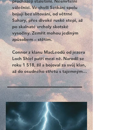
procházejí staletími. Nesmrtelní 
válečníci. Ve chvíli Setkání spolu 
bojují bez slitování, od větrné 
Sahary, přes divoké ruské stepi, až 
po skalnaté vrcholy skotské 
vysočiny. Zemřít mohou jediným 
způsobem – stětím. 

Connor z klanu MacLeodů od jezera 
Loch Shiel patří mezi ně. Narodil se 
roku 1 518, žil a bojoval za svůj klan, 
až do osudného střetu s tajemným 
barbarským válečníkem Kurganem. 
Connor přežije nepochybně 
smrtelné zrnění, ale údiv jeho klanu 
se rychle změní v nenávist, a klan se 
jej zřekne. Pro něj to znamená 
vyhnanství, ale nikoli samotu. 
Potkává Ramireze, hlavního 
zeměměřiče a alchymistu Jeho 
Veličenstva španělského krále. Od 