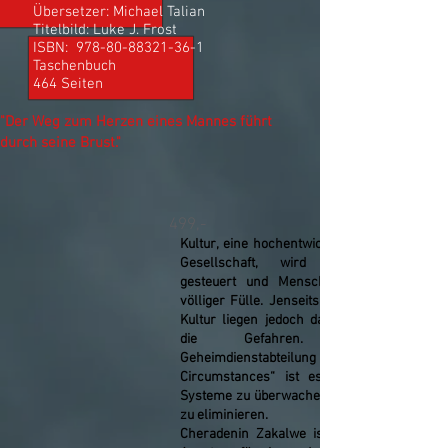
Übersetzer: Michael Talian
Titelbild: Luke J. Frost
ISBN:
978-80-88321-36-1
Taschenbuch
464 Seiten
"Der Weg zum Herzen eines Mannes führt
durch seine Brust."
499,-
Kultur, eine hochentwickelte und friedliche
Gesellschaft, wird von Maschinen
gesteuert und Menschen leben hier in
völliger Fülle. Jenseits des Einflusses der
Kultur liegen jedoch das Unbekannte und
die Gefahren. Ziel der
Geheimdienstabteilung „Special
Circumstances“ ist es, die umliegenden
Systeme zu überwachen und Bedrohungen
zu eliminieren.
Cheradenin Zakalwe ist einer der besten