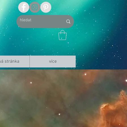
vá stránka
více