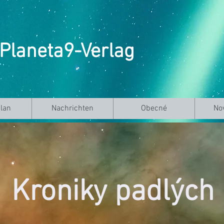
Planeta9-Verlag
lan
Nachrichten
Obecné
No
Kroniky padlých