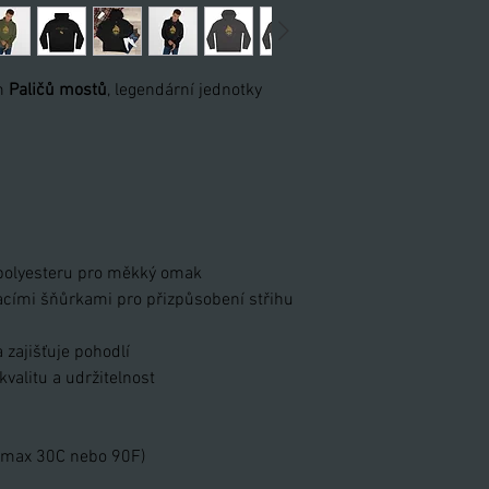
m
Paličů mostů
, legendární jednotky
 polyesteru pro měkký omak
acími šňůrkami pro přizpůsobení střihu
a zajišťuje pohodlí
kvalitu a udržitelnost
 (max 30C nebo 90F)