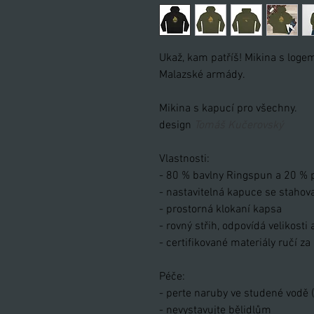
Ukaž, kam patříš! Mikina s loge
Malazské armády.
Mikina s kapucí pro všechny.
design
Tomáš Kučerovský
Vlastnosti:
- 80 % bavlny Ringspun a 20 %
- nastavitelná kapuce se stahov
- prostorná klokaní kapsa
- rovný střih, odpovídá velikosti 
- certifikované materiály ručí za 
Péče:
- perte naruby ve studené vodě
- nevystavujte bělidlům