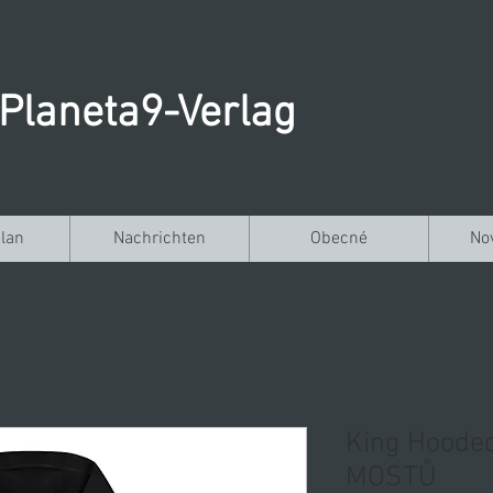
Planeta9-Verlag
lan
Nachrichten
Obecné
No
King Hooded
MOSTŮ