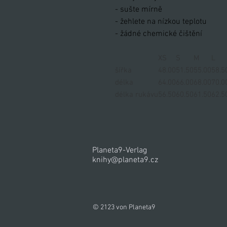
- sušte mírně
- žehlete na nízkou teplotu
- žádné chemické čištění
XS
S
M
L
šířka
48.00
51.50
55.00
58.5
délka
64.00
66.00
68.00
70.0
délka rukávu
56.50
60.50
61.50
62.5
Planeta9-Verlag
knihy@planeta9.cz
© 2123 von Planeta9