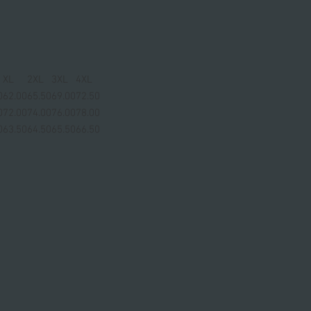
XL
2XL
3XL
4XL
0
62.00
65.50
69.00
72.50
0
72.00
74.00
76.00
78.00
0
63.50
64.50
65.50
66.50