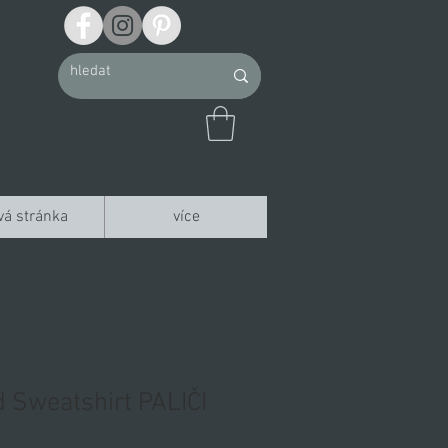
vá stránka
více
 Sweatshirt PALIČI