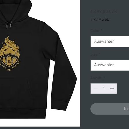
Preis
1.499,00 CZK
inkl. MwSt.
Color
*
Auswählen
Size
*
Auswählen
Anzahl
*
In