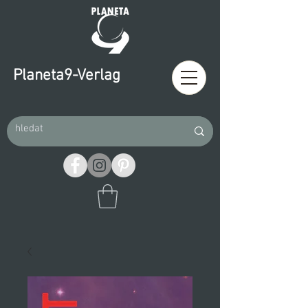
Planeta9-Verlag