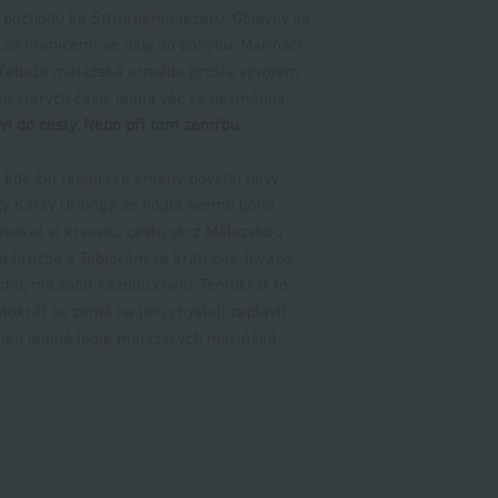
pochodu ke Stříbrnému jezeru. Objevily se
 za hranicemi se daly do pohybu. Mariňáci
t. Třebaže malazská armáda prošla vývojem
ze starých časů, jedna věc se nezměnila:
aví do cesty. Nebo při tom zemřou
.
kde žijí teblorské kmeny, povstal nový
y Karsy Orlonga se hodlá svému bohu
osekat si krvavou cestu skrz Malazskou
vá hrozba a Teblorům se krátí čas. Invaze,
chu, má začít každou chvíli. Tentokrát to
ntokrát se země na jihu chystají zaplavit
jí jen jediná legie malazských mariňáků…