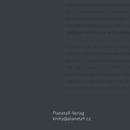
Legie malazských mariňáků je na 
zprávy, které naznačují, že kmeny
si nejsou jistí, čemu budou čeli
a dnešní mariňáci nejsou jako to 
zvládnou všechno, co se jim post
V témže čase ve vysokých horách, 
válečný vůdce. Poznamenán skutk
postavit, i kdyby to znamenalo pr
říši. Výše v horách se vynořila no
jejíž hrozba dlouho visela ve vzdu
nebudou tři obyčejní válečníci. Te
tisíce Treblorů. A v cestě jim sto
Planeta9-Verlag
knihy@planeta9.cz