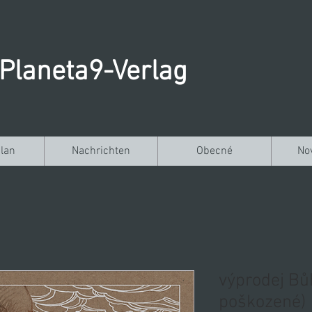
Planeta9-Verlag
lan
Nachrichten
Obecné
No
výprodej Bů
poškozené)