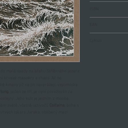
574
ISBN
978-80-88321-56-9
EAN
9788088321569
Cyklus
Kniha svědků,
díl I.
y do malé osady na břehu Stříbrného jezera
 nimi krvavé masakry a chaos. Ač se
é kmeny již na jih nevyrážejí, vzpomínka
rlong
, jeden ze tří, je nyní považován za
lhostejný. Jeho kult je jedním z mnoha,
kém světě, včetně uctívačů
Coltaina
, boha s
mrtvých Iskara Jaraka, oblíbený mezi