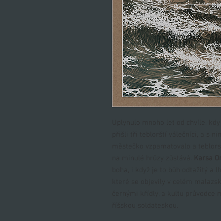
Uplynulo mnoho let od chvíle, kd
přišli tři teblorští válečníci, a s
městečko vzpamatovalo a teblorsk
na minulé hrůzy zůstává.
Karsa O
boha, i když je to bůh odtažitý a 
které se objevily v celém malazs
černými křídly, a kultu průvodce 
říšskou soldateskou.