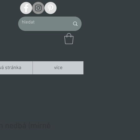
vá stránka
více
h nedbá (mírně