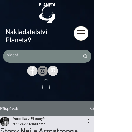
Nakladatelství
Planeta9
Příspěvek
Veronika z Planety9
9. 9. 2022
Minut čtení: 1
Stopy Neila Armstronga