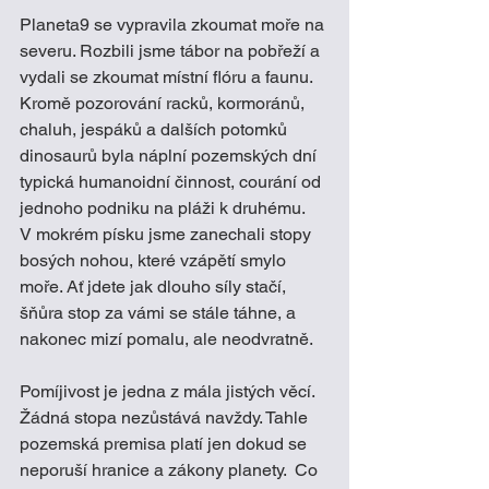
Planeta9 se vypravila zkoumat moře na 
severu. Rozbili jsme tábor na pobřeží a 
vydali se zkoumat místní flóru a faunu. 
Kromě pozorování racků, kormoránů, 
chaluh, jespáků a dalších potomků 
dinosaurů byla náplní pozemských dní 
typická humanoidní činnost, courání od 
jednoho podniku na pláži k druhému. 
V mokrém písku jsme zanechali stopy 
bosých nohou, které vzápětí smylo 
moře. Ať jdete jak dlouho síly stačí, 
šňůra stop za vámi se stále táhne, a 
nakonec mizí pomalu, ale neodvratně. 
Pomíjivost je jedna z mála jistých věcí. 
Žádná stopa nezůstává navždy. Tahle 
pozemská premisa platí jen dokud se 
neporuší hranice a zákony planety.  Co 