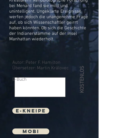
Kreaturen? Xenobiologische Forschung
bei Menard fand sie mild und
unintelligent. Ungeklärte Ereignisse
werfen jedoch die unangenehme Frage
auf, ob sich Wissenschaftler geirrt
haben könnten. Ob sich die Geschichte
der Indianerstämme auf der Insel
Manhattan wiederholt.
Autor: Peter F. Hamilton
Übersetzer: Martin Královec
KOSTENLOS
E-Buch
E-Kneipe
mobi