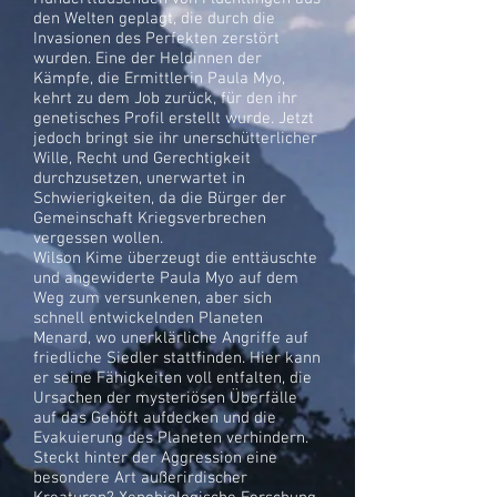
den Welten geplagt, die durch die
Invasionen des Perfekten zerstört
wurden. Eine der Heldinnen der
Kämpfe, die Ermittlerin Paula Myo,
kehrt zu dem Job zurück, für den ihr
genetisches Profil erstellt wurde. Jetzt
jedoch bringt sie ihr unerschütterlicher
Wille, Recht und Gerechtigkeit
durchzusetzen, unerwartet in
Schwierigkeiten, da die Bürger der
Gemeinschaft Kriegsverbrechen
vergessen wollen.
Wilson Kime überzeugt die enttäuschte
und angewiderte Paula Myo auf dem
Weg zum versunkenen, aber sich
schnell entwickelnden Planeten
Menard, wo unerklärliche Angriffe auf
friedliche Siedler stattfinden. Hier kann
er seine Fähigkeiten voll entfalten, die
Ursachen der mysteriösen Überfälle
auf das Gehöft aufdecken und die
Evakuierung des Planeten verhindern.
Steckt hinter der Aggression eine
besondere Art außerirdischer