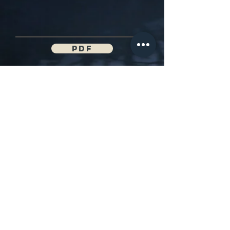
PDF
Geschichte aus der Welt der
Community völlig kostenlos für alle
Leser von Peter F. Hamilton
Peter F. Hamilton