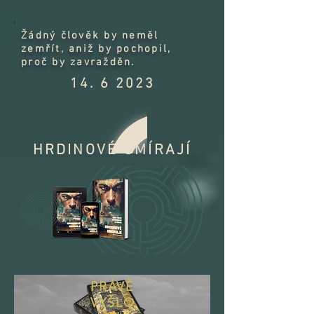
Žádný člověk by neměl
zemřít, aniž by pochopil,
proč by zavražděn.
14. 6 2023
HRDINOVÉ UMÍRAJÍ
PRÁVĚ
VYŠLO