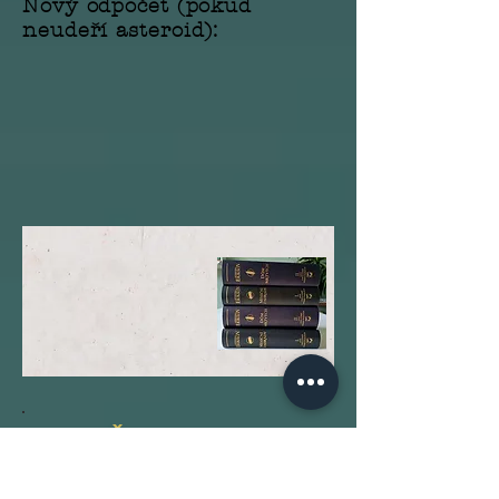
Nový odpočet (pokud
neudeří asteroid):
PŘEDPRODEJ
ZAHÁJEN