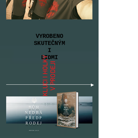
VYROBENO
SKUTEČNÝM
I
LIDMI
KLUCI I HOLKY
V PRODEJI
BŮH
NEDBÁ
PŘEDP
RODEJ
SRPEN 2023