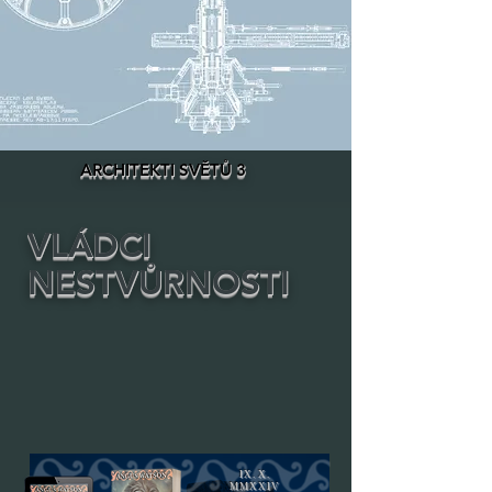
ARCHITEKTI SVĚTŮ 3
VLÁDCI
NESTVŮRNOSTI
IX. X.
MMXXIV