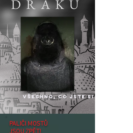
DRAKŮ
VŠECHNO, CO JSTE SI PŘÁLI VĚD
PALIČI MOSTŮ
JSOU ZPĚT!