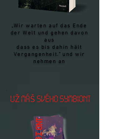
„Wir warten auf das Ende
der Welt und gehen davon
aus
dass es bis dahin hält
Vergangenheit.“
und wir
nehmen an
UŽ MÁŠ SVÉHO SYMBIONTA?