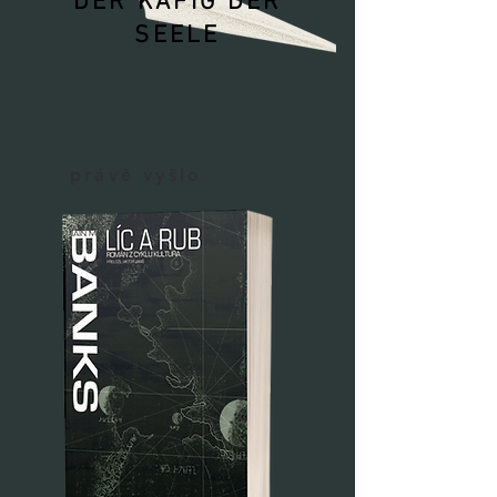
DER KÄFIG DER
SEELE
právě vyšlo