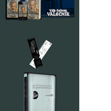
Věk železa
VÁLEČNÍK