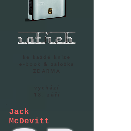
ke každé knize
e-book & záložka
ZDARMA
vychází
13. září
Jack
McDevitt