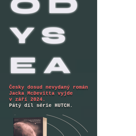
OD
YS
EA
Česky dosud nevydaný román
Jacka McDevitta vyjde
v září 2024.
Pátý díl série HUTCH.