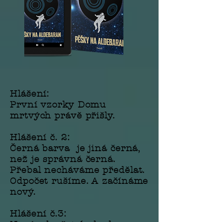
Hlášení:
První vzorky Domu
mrtvých právě přišly.
Hlášení č.
2:
Černá barva je jiná černá,
než je správná černá.
Přebal necháváme předělat.
Odpočet rušíme. A začínáme
nový.
Hlášení č.3: