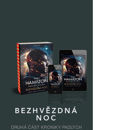
BEZHVĚZDNÁ
NOC
DRUHÁ ČÁST KRONIKY PADLÝCH